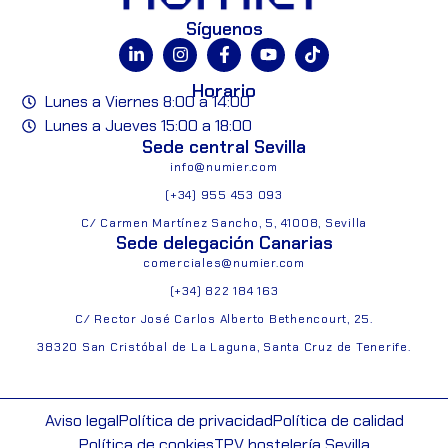
Síguenos
Horario
Lunes a Viernes 8:00 a 14:00
Lunes a Jueves 15:00 a 18:00
Sede central Sevilla
info@numier.com
(+34) 955 453 093
C/ Carmen Martínez Sancho, 5, 41008, Sevilla
Sede delegación Canarias
comerciales@numier.com
(+34) 822 184 163
C/ Rector José Carlos Alberto Bethencourt, 25.
38320 San Cristóbal de La Laguna, Santa Cruz de Tenerife.
Aviso legal
Política de privacidad
Política de calidad
Política de cookies
TPV hostelería Sevilla