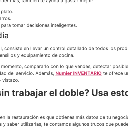
nder más, también te ayuda a gastar mejor:
 plato.
rros.
 para tomar decisiones inteligentes.
día
, consiste en llevar un control detallado de todos los produ
ensilios y equipamiento de cocina.
da momento, compararlo con lo que vendes, detectar posibles
idad del servicio. Además,
Numier INVENTARIO
te ofrece u
 vistazo.
in trabajar el doble? Usa est
en la restauración es que obtienes más datos de tu negocio
s y saber utilizarlas, te contamos algunos trucos que puede