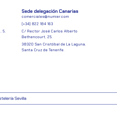
Sede delegación Canarias
comerciales@numier.com
(+34) 822 184 163
 5,
C/ Rector José Carlos Alberto
Bethencourt, 25.
38320 San Cristóbal de La Laguna,
Santa Cruz de Tenerife.
telería Sevilla