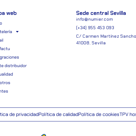
pa web
Sede central Sevilla
info@numier.com
io
(+34) 955 453 093
telería
C/ Carmen Martínez Sancho,
il
41008, Sevilla
ifactu
egraciones
e distribuidor
ualidad
otros
entes
ítica de privacidad
Política de calidad
Política de cookies
TPV hos