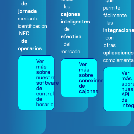
que
de
los
permite
jornada
cajones
fácilmente
mediante
inteligentes
las
identificación
de
integracion
NFC
efectivo
con
de
del
otras
operarios
.
mercado.
aplicaciones
complementar
Ver
Ver
más
más
sobre
Ver
sobre
nuestro
más
conexiones
software
sobr
de
de
nues
cajones
control
API
de
de
horario
inte