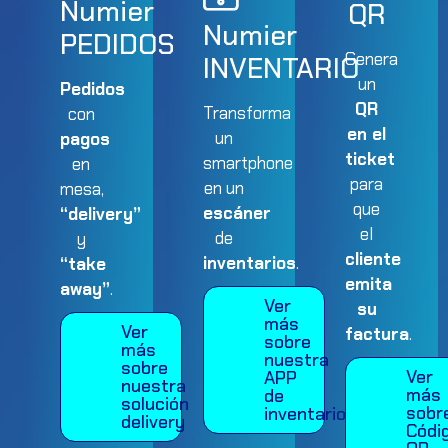
Numier
QR
Numier
PEDIDOS
Genera
INVENTARIO
un
Pedidos
QR
Transforma
con
en el
un
pagos
ticket
smartphone
en
para
en un
mesa,
que
escáner
“delivery”
el
de
y
cliente
inventarios
.
“take
emita
away”
.
Ver
su
más
Ver
factura
.
sobre
más
nuestra
sobre
Ver
APP
nuestra
más
de
solución
sobr
inventarios
delivery
Códi