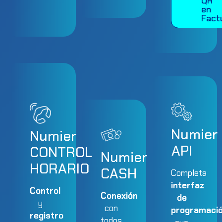
QR
en
Fact
Numier
Numier
API
CONTROL
Numier
HORARIO
CASH
Completa
interfaz
Control
Conexión
de
y
con
programaci
registro
todos