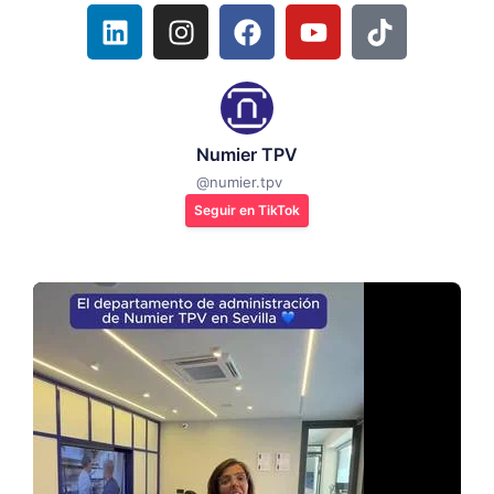
Numier TPV
@
numier.tpv
Seguir en TikTok