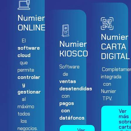
Numier
ONLINE
Numier
El
Numier
CARTA
software
KIOSCO
DIGITAL
cloud
que
Software
Completame
permite
de
integrada
controlar
ventas
con
y
desatendidas
Numier
gestionar
con
TPV.
al
pagos
máximo
con
Ver
todos
más
datáfonos
.
los
sobr
cart
negocios.
Ver