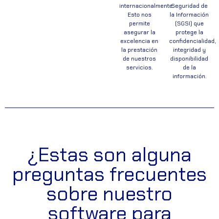
internacionalmente.
Seguridad de
Esto nos
la Información
permite
(SGSI) que
asegurar la
protege la
excelencia en
confidencialidad,
la prestación
integridad y
de nuestros
disponibilidad
servicios.
de la
información.
¿Estas son alguna
preguntas frecuentes
sobre nuestro
software para