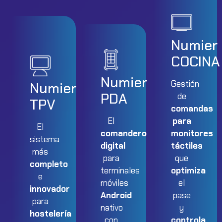
Numier
COCINA
Numier
Gestión
Numier
PDA
de
TPV
comandas
El
para
El
comandero
monitores
sistema
digital
táctiles
más
para
que
completo
terminales
optimiza
e
móviles
el
innovador
Android
pase
para
nativo
y
hostelería
con
controla