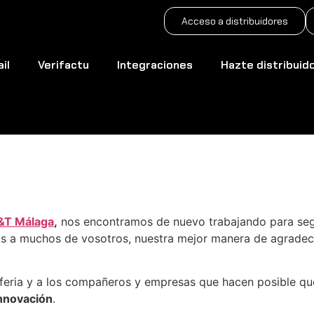
Acceso a distribuidores
il
Verifactu
Integraciones
Hazte distribuid
elta!
&T Málaga
,
nos encontramos de nuevo trabajando para segui
os a muchos de vosotros, nuestra mejor manera de agradecé
a feria y a los compañeros y empresas que hacen posible q
innovación
.