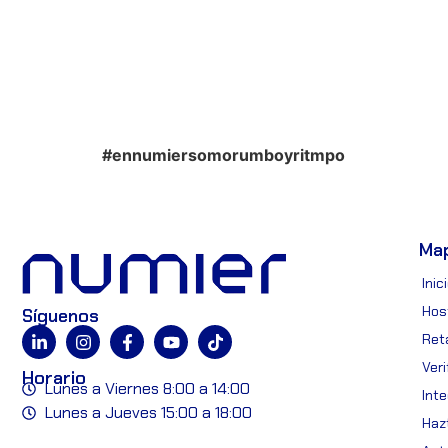
#ennumiersomorumboyritmpo
Ma
Inic
Hos
Síguenos
Reta
Ver
Horario
Lunes a Viernes 8:00 a 14:00
Int
Lunes a Jueves 15:00 a 18:00
Hazt