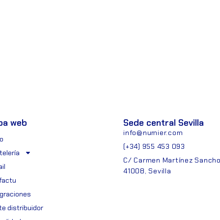
pa web
Sede central Sevilla
info@numier.com
io
(+34) 955 453 093
telería
C/ Carmen Martínez Sancho,
il
41008, Sevilla
ifactu
egraciones
e distribuidor