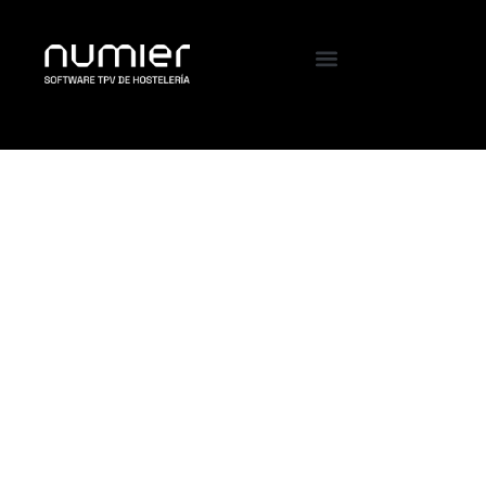
VeriFactu en
hostelería: cómo
adaptar tu bar o
restaurante a la
nueva normativa de
facturación