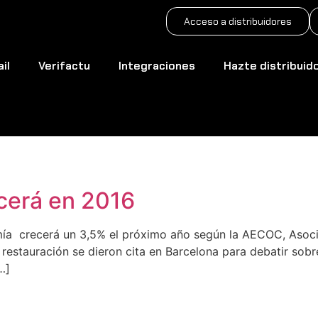
Acceso a distribuidores
il
Verifactu
Integraciones
Hazte distribuid
estauracion
ecerá en 2016
nomía crecerá un 3,5% el próximo año según la AECOC, Aso
restauración se dieron cita en Barcelona para debatir sob
…]