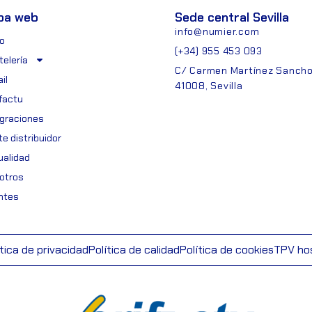
pa web
Sede central Sevilla
info@numier.com
io
(+34) 955 453 093
telería
C/ Carmen Martínez Sancho,
il
41008, Sevilla
ifactu
egraciones
e distribuidor
ualidad
otros
entes
ítica de privacidad
Política de calidad
Política de cookies
TPV hos