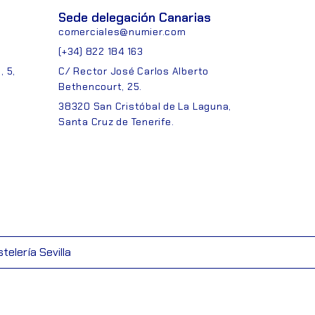
Sede delegación Canarias
comerciales@numier.com
(+34) 822 184 163
 5,
C/ Rector José Carlos Alberto
Bethencourt, 25.
38320 San Cristóbal de La Laguna,
Santa Cruz de Tenerife.
telería Sevilla