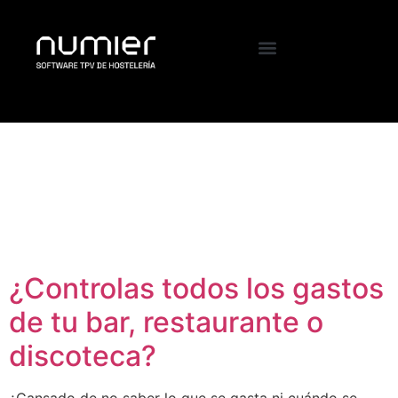
Etiqueta:
como
controlar los gastos
en un restaurante
¿Controlas todos los gastos
de tu bar, restaurante o
discoteca?
¿Cansado de no saber lo que se gasta ni cuándo se