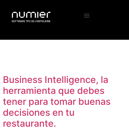
Etiqueta:
Business
analitics
Business Intelligence, la
herramienta que debes
tener para tomar buenas
decisiones en tu
restaurante.