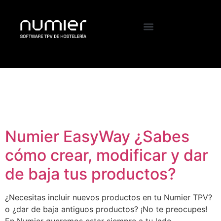
Etiqueta:
borrar
producto TPV
Numier EasyWay ¿Sabes
cómo crear, modificar y dar
de baja tus productos?
¿Necesitas incluir nuevos productos en tu Numier TPV?
o ¿dar de baja antiguos productos? ¡No te preocupes!
En Numier queremos estar siempre a tu lado