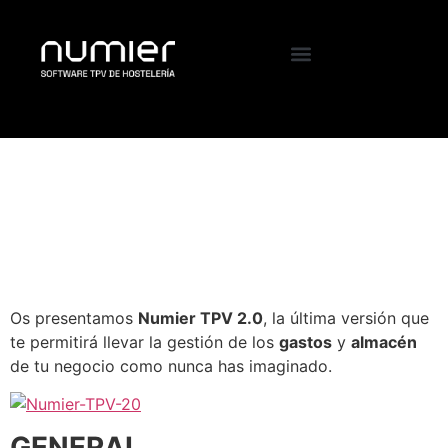
Numier TPV 2.0, más
completo y más fácil
que nunca
Os presentamos
Numier TPV 2.0
, la última versión que
te permitirá llevar la gestión de los
gastos
y
almacén
de tu negocio como nunca has imaginado.
GENERAL