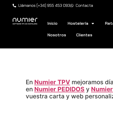
Llámanos (+34) 955 453 093
Contacta
Inicio
Hostelería
Reta
Nosotros
Clientes
Mejora continua 
DIGITAL
En
Numier TPV
mejoramos día
en
Numier PEDIDOS
y
Numier
vuestra carta y web personali