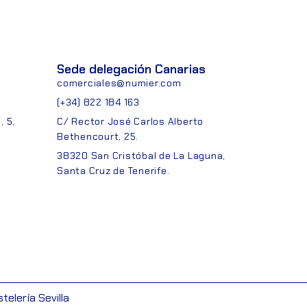
Sede delegación Canarias
comerciales@numier.com
(+34) 822 184 163
 5,
C/ Rector José Carlos Alberto
Bethencourt, 25.
38320 San Cristóbal de La Laguna,
Santa Cruz de Tenerife.
telería Sevilla