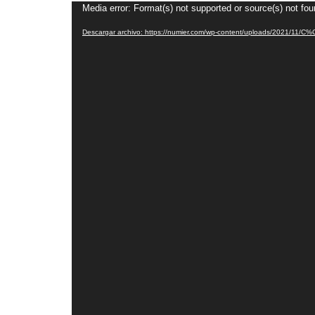
Reproductor
Media error: Format(s) not supported or source(s) not fo
de
Descargar archivo: https://numier.com/wp-content/uploads/2021/11/
vídeo