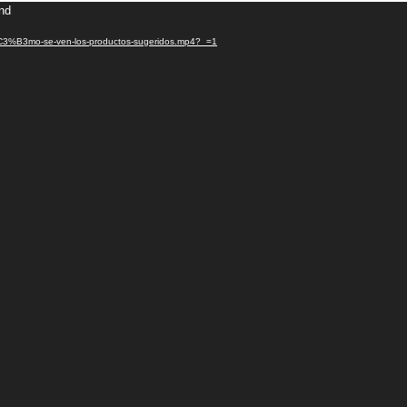
und
C%C3%B3mo-se-ven-los-productos-sugeridos.mp4?_=1