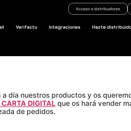
Acceso a distribuidores
il
Verifactu
Integraciones
Hazte distribuid
de Numier PEDIDOS y 
 a día nuestros productos y os querem
 CARTA DIGITAL
que os hará vender má
zada de pedidos.