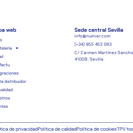
pa web
Sede central Sevilla
info@numier.com
io
(+34) 955 453 093
telería
C/ Carmen Martínez Sancho,
il
41008, Sevilla
ifactu
egraciones
e distribuidor
ualidad
otros
entes
ítica de privacidad
Política de calidad
Política de cookies
TPV hos