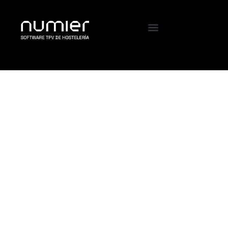
MULTIDIOMA en tu
CARTA DIGITAL y
web de PEDIDOS.
¡Llega a todos tus
clientes, hablen el
idioma que hablen!