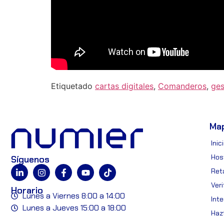
Etiquetado
cartas digitales
,
Comanderos
,
ges
Ma
Inic
Hos
Síguenos
Reta
Ver
Horario
Lunes a Viernes 8:00 a 14:00
Int
Lunes a Jueves 15:00 a 18:00
Hazt