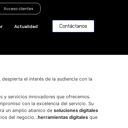
Acceso clientes
Contáctanos
or
Actualidad
 Numier TPV
, despierta el interés de la audiencia con la
os y servicios innovadores que ofrecemos.
promiso con la excelencia del servicio. Su
gra un amplio abanico de
soluciones digitales
icios del negocio…
herramientas digitales
que