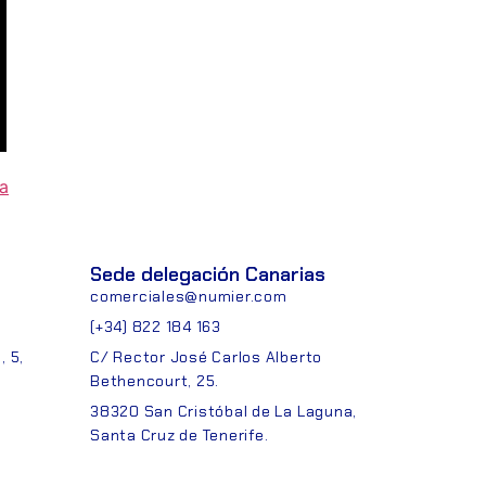
ia
Sede delegación Canarias
comerciales@numier.com
(+34) 822 184 163
 5,
C/ Rector José Carlos Alberto
Bethencourt, 25.
38320 San Cristóbal de La Laguna,
Santa Cruz de Tenerife.