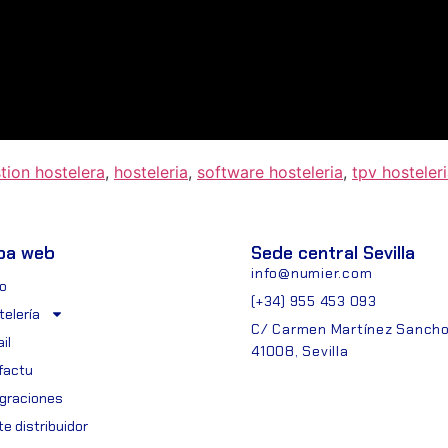
tion hostelera
,
hosteleria
,
software hosteleria
,
tpv hosteler
pa web
Sede central Sevilla
info@numier.com
io
(+34) 955 453 093
telería
C/ Carmen Martínez Sancho,
il
41008, Sevilla
ifactu
egraciones
e distribuidor