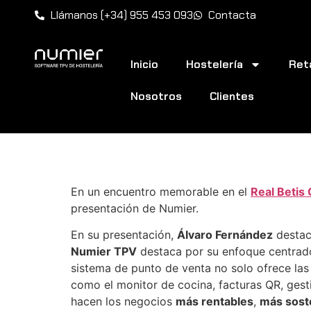
Llámanos (+34) 955 453 093
Contacta
Inicio
Hostelería
Reta
Nosotros
Clientes
El Real Betis Clu
En un encuentro memorable en el
Real Betis
presentación de Numier.
En su presentación,
Álvaro Fernández
destac
Numier TPV
destaca por su enfoque centrad
sistema de punto de venta no solo ofrece las
como el monitor de cocina, facturas QR, gesti
hacen los negocios
más rentables
,
más sost